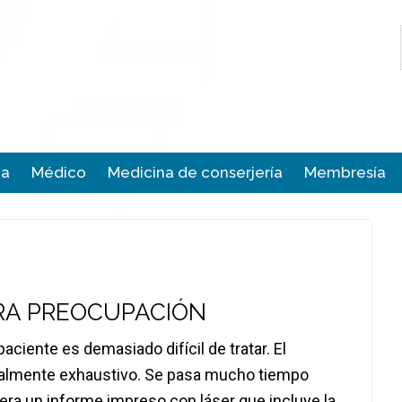
ca
Médico
Medicina de conserjería
Membresía
RA PREOCUPACIÓN
ciente es demasiado difícil de tratar. El
ualmente exhaustivo. Se pasa mucho tiempo
nera un informe impreso con láser que incluye la