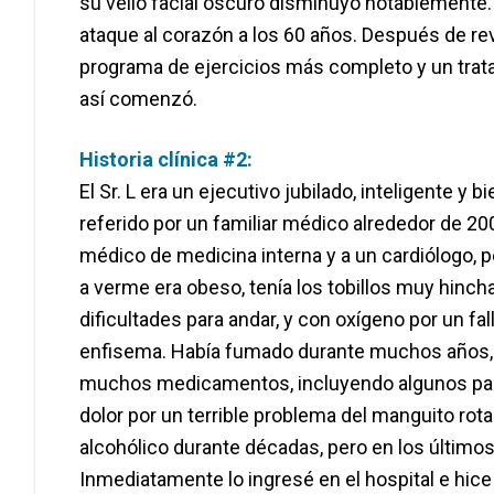
su vello facial oscuro disminuyó notablemente.
ataque al corazón a los 60 años. Después de reve
programa de ejercicios más completo y un trata
así comenzó.
Historia clínica #2:
El Sr. L era un ejecutivo jubilado, inteligente 
referido por un familiar médico alrededor de 20
médico de medicina interna y a un cardiólogo, p
a verme era obeso, tenía los tobillos muy hinch
dificultades para andar, y con oxígeno por un fa
enfisema. Había fumado durante muchos años, 
muchos medicamentos, incluyendo algunos para la
dolor por un terrible problema del manguito ro
alcohólico durante décadas, pero en los último
Inmediatamente lo ingresé en el hospital e hice