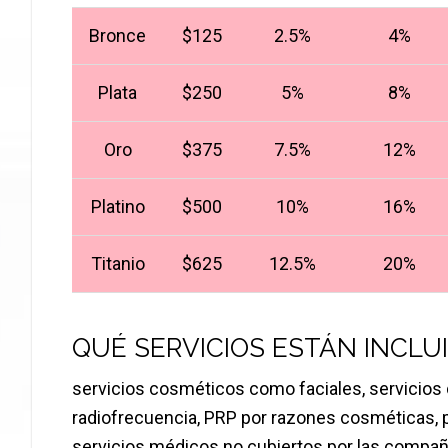
Bronce
$125
2.5%
4%
Plata
$250
5%
8%
Oro
$375
7.5%
12%
Platino
$500
10%
16%
Titanio
$625
12.5%
20%
QUÉ SERVICIOS ESTÁN INCLU
servicios cosméticos como faciales, servicios d
radiofrecuencia, PRP por razones cosméticas,
servicios médicos no cubiertos por las compa